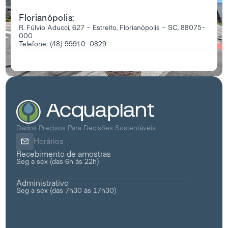
Florianópolis:
R. Fúlvio Aducci, 627 - Estreito, Florianópolis - SC, 88075-
000
Telefone: (48) 99910-0829
Dados Precisos Para Decisões Sustentáveis
Horários
R
ecebimento de amostras
Seg a sex (das 6h às 22h)
Administrativo
Seg a sex (das 7h30 às 17h30)