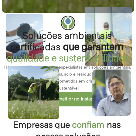
Soluções ambientais 
certificadas 
que garantem
qualidade e sustentabilidade
Há mais de 30 anos, somos especialistas em soluções ambientais, 
realizando análises de água, solo e resíduos com inovação e 
tecnologia de ponta, comprometidos em criar um mundo mais 
sustentável.
Nos conhecer melhor no Instagram
Empresas que 
confiam
 nas 