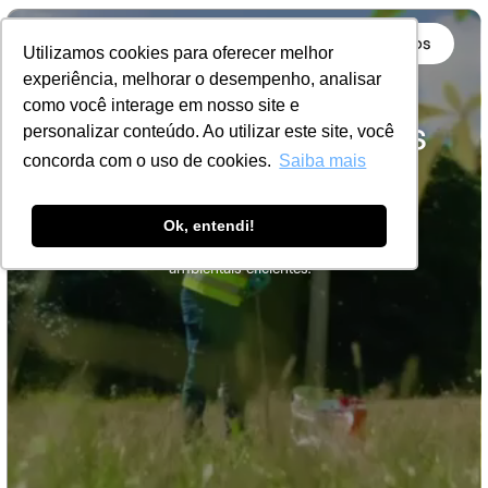
Relatórios
Utilizamos cookies para oferecer melhor
Dados precisos para
experiência, melhorar o desempenho, analisar
como você interage em nosso site e
decisões sustentáveis
personalizar conteúdo. Ao utilizar este site, você
concorda com o uso de cookies.
Saiba mais
Explorar soluções
Ok, entendi!
Relatórios completos e análises detalhadas para 
impulsionar decisões sustentáveis e estratégias 
ambientais eficientes.